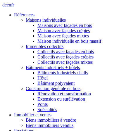
de
en
fr
Références
Maisons individuelles
Maisons avec façades en bois
Maison avec façades crépies
Maison avec façades mixtes
Maison individuelle en bois massif
Immeubles collectifs
Collectifs avec façades en bois
Collectifs avec façades crépies
Collectifs avec façades mixtes
Bâtiments industriels + hôtels
Bâtiments industriels / halls
Hôtel
Bâtiment polyvalent
Construction générale en bois
Rénovation et transformation
Extension ou surélévation
Ponts
Spécialités
Immobilier et ventes
Biens immobiliers à vendre
Biens immobiliers vendus
Prestations