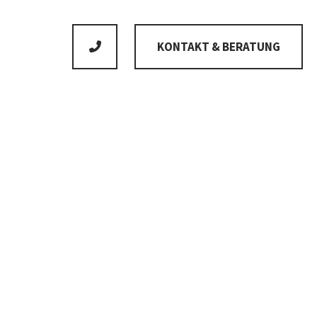
KONTAKT & BERATUNG
Kein Standardprodukt, wir passen alles individuell
auf Deine Wünsche an