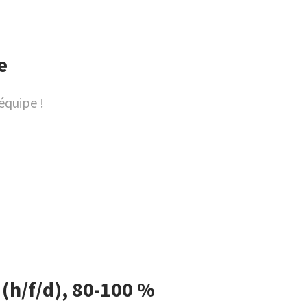
e
équipe !
(h/f/d), 80-100 %