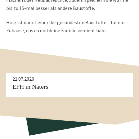
Flächen oder Neubaufeuchte. Zudem speichern sie Wärme
bis zu 15-mal besser als andere Baustoffe.
Holz ist damit einer der gesündesten Baustoffe – für ein
Zuhause, das du und deine Familie verdient habt.
21.07.2026
Referenzen Elementbau
EFH in Leuk
21.07.2026
EFH in Naters