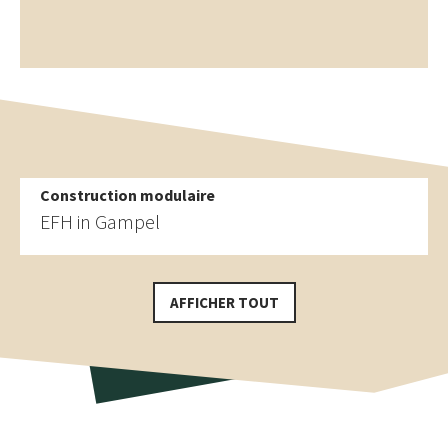
Construction modulaire
Plus de références
Maison à Naters
Construction modulaire
EFH in Gampel
AFFICHER TOUT