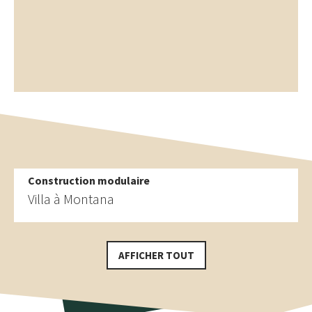
Construction modulaire
Plus de références
Maison préfabriquée à Erschmatt
Construction modulaire
Villa à Montana
AFFICHER TOUT