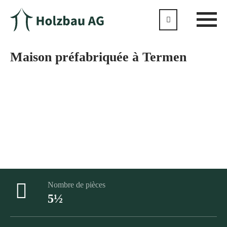
Maison préfabriquée à Termen
Aucun produit standard. Nous adaptons tout en fonction de
vos souhaits.
Surface brute de plancher
174m²
Nombre de pièces
5½