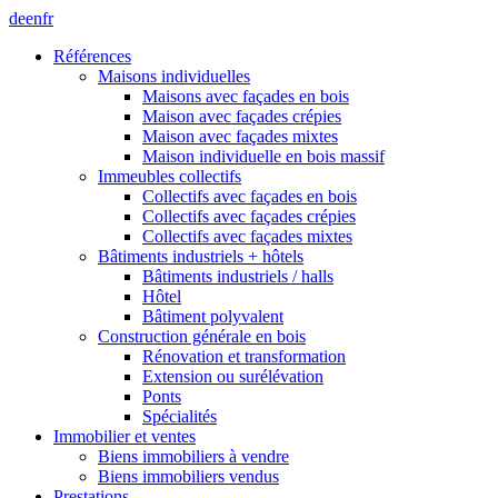
de
en
fr
Références
Maisons individuelles
Maisons avec façades en bois
Maison avec façades crépies
Maison avec façades mixtes
Maison individuelle en bois massif
Immeubles collectifs
Collectifs avec façades en bois
Collectifs avec façades crépies
Collectifs avec façades mixtes
Bâtiments industriels + hôtels
Bâtiments industriels / halls
Hôtel
Bâtiment polyvalent
Construction générale en bois
Rénovation et transformation
Extension ou surélévation
Ponts
Spécialités
Immobilier et ventes
Biens immobiliers à vendre
Biens immobiliers vendus
Prestations