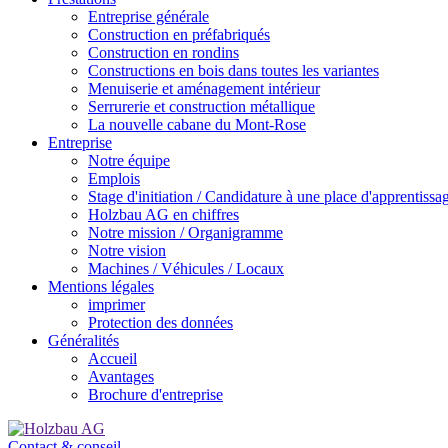
Entreprise générale
Construction en préfabriqués
Construction en rondins
Constructions en bois dans toutes les variantes
Menuiserie et aménagement intérieur
Serrurerie et construction métallique
La nouvelle cabane du Mont-Rose
Entreprise
Notre équipe
Emplois
Stage d'initiation / Candidature à une place d'apprentissa
Holzbau AG en chiffres
Notre mission / Organigramme
Notre vision
Machines / Véhicules / Locaux
Mentions légales
imprimer
Protection des données
Généralités
Accueil
Avantages
Brochure d'entreprise
Contact & conseil