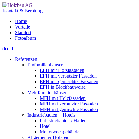
Kontakt & Beratung
Home
Vorteile
Standort
Fotoalbum
de
en
fr
Referenzen
Einfamilienhäuser
EFH mit Holzfassaden
EFH mit verputzter Fassaden
EFH mit gemischter Fassaden
EFH in Blockbauweise
Mehrfamilienhäuser
MFH mit Holzfassaden
MFH mit verputzter Fassaden
MFH mit gemischte Fassaden
Industriebauten + Hotels
Industriebauten / Hallen
Hotel
Mehrzweckgebäude
Allgemeiner Holzbau