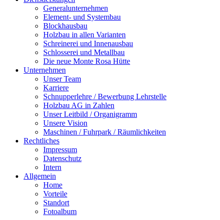
Generalunternehmen
Element- und Systembau
Blockhausbau
Holzbau in allen Varianten
Schreinerei und Innenausbau
Schlosserei und Metallbau
Die neue Monte Rosa Hütte
Unternehmen
Unser Team
Karriere
Schnupperlehre / Bewerbung Lehrstelle
Holzbau AG in Zahlen
Unser Leitbild / Organigramm
Unsere Vision
Maschinen / Fuhrpark / Räumlichkeiten
Rechtliches
Impressum
Datenschutz
Intern
Allgemein
Home
Vorteile
Standort
Fotoalbum