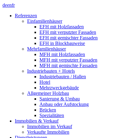
de
en
fr
Referenzen
Einfamilienhäuser
EFH mit Holzfassaden
EFH mit verputzter Fassaden
EFH mit gemischter Fassaden
EFH in Blockbauweise
Mehrfamilienhäuser
MFH mit Holzfassaden
MFH mit verputzter Fassaden
MFH mit gemischte Fassaden
Industriebauten + Hotels
Industriebauten / Hallen
Hotel
Mehrzweckgebäude
Allgemeiner Holzbau
Sanierung & Umbau
Anbau oder Aufstockung
Brücken
Spezialitäten
Immobilien & Verkauf
Immobilien im Verkauf
Verkaufte Immobilien
Dienstleistungen