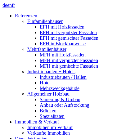
de
en
fr
Referenzen
Einfamilienhäuser
EFH mit Holzfassaden
EFH mit verputzter Fassaden
EFH mit gemischter Fassaden
EFH in Blockbauweise
Mehrfamilienhäuser
MFH mit Holzfassaden
MFH mit verputzter Fassaden
MFH mit gemischte Fassaden
Industriebauten + Hotels
Industriebauten / Hallen
Hotel
Mehrzweckgebäude
Allgemeiner Holzbau
Sanierung & Umbau
Anbau oder Aufstockung
Brücken
Spezialitäten
Immobilien & Verkauf
Immobilien im Verkauf
Verkaufte Immobilien
Dienstleistungen