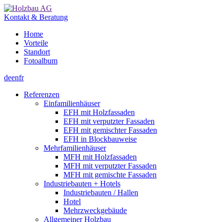
Kontakt & Beratung
Home
Vorteile
Standort
Fotoalbum
de
en
fr
Referenzen
Einfamilienhäuser
EFH mit Holzfassaden
EFH mit verputzter Fassaden
EFH mit gemischter Fassaden
EFH in Blockbauweise
Mehrfamilienhäuser
MFH mit Holzfassaden
MFH mit verputzter Fassaden
MFH mit gemischte Fassaden
Industriebauten + Hotels
Industriebauten / Hallen
Hotel
Mehrzweckgebäude
Allgemeiner Holzbau